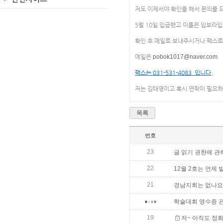
저도 이제서야 확인을 해서 문의를 
5월 10일 입금했고 이름은 임보라입
확인 후 메일로 보내주시거나 팩스
메일은
pobok1017@naver.com
팩스는 031-531-4083 입니다.
저는 김태영이고 혹시 연락이 필요하시
목록
번호
23
글 읽기 권한에 관
22
12월 2호는 언제
21
경남지회는 없나요..
학술대회 영수증 
19
저~ 아직도 정