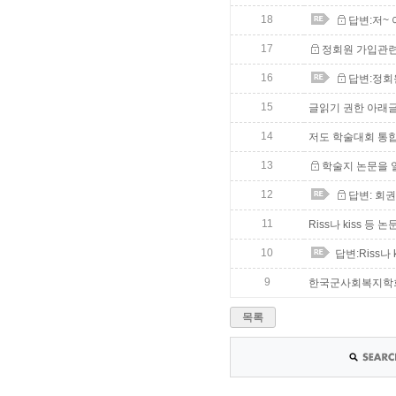
18
답변:저~
17
정회원 가입관
16
답변:정회
15
글읽기 권한 아래글
14
저도 학술대회 통
13
학술지 논문을 
12
답변: 회
11
Riss나 kiss 
10
답변:Riss나
9
한국군사회복지학회
목록