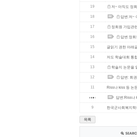
19
저~ 아직도 정
18
답변:저~
17
정회원 가입관
16
답변:정회
15
글읽기 권한 아래글
14
저도 학술대회 통
13
학술지 논문을 
12
답변: 회
11
Riss나 kiss 
답변:Riss나
9
한국군사회복지학회
목록