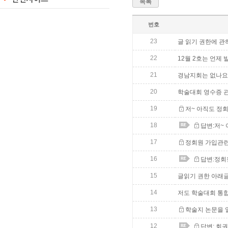
목록
번호
23
글 읽기 권한에 관
22
12월 2호는 언제
21
경남지회는 없나요..
20
학술대회 영수증 
19
저~ 아직도 정
18
답변:저~
17
정회원 가입관
16
답변:정회
15
글읽기 권한 아래글
14
저도 학술대회 통
13
학술지 논문을 
12
답변: 회