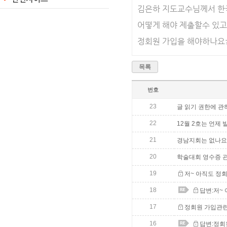
김은하 지도교수님께서 
어떻게 해야 제출할수 있고
정회원 가입을 해야하나요
목록
번호
23
글 읽기 권한에 관
22
12월 2호는 언제
21
경남지회는 없나요..
20
학술대회 영수증 
19
저~ 아직도 정
18
답변:저~
17
정회원 가입관
16
답변:정회