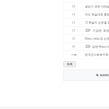
15
글읽기 권한 아래글
14
저도 학술대회 통
13
학술지 논문을 
12
답변: 회
11
Riss나 kiss 
10
답변:Riss나
한국군사회복지학회
목록