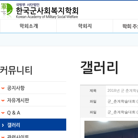
갤러리
2018년 군 춘계학
제목
군_춘계햑술대회 (1).J
파일
군_춘계햑술대회 (2).J
파일