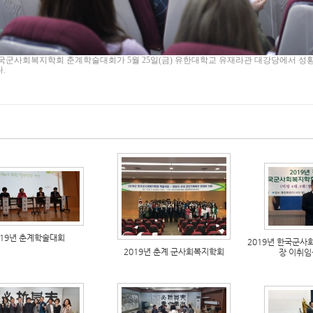
한국군사회복지학회 춘계학술대회가
5
월
25
일
(
금
)
유한대학교 유재라관 대강당에서 성
다
.
019년 춘계학술대회
2019년 한국군
2019년 춘계 군사회복지학회
장 이취임식