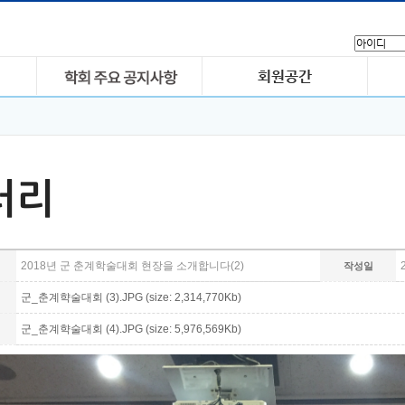
러리
2018년 군 춘계학술대회 현장을 소개합니다(2)
작성일
군_춘계햑술대회 (3).JPG (size: 2,314,770Kb)
군_춘계햑술대회 (4).JPG (size: 5,976,569Kb)