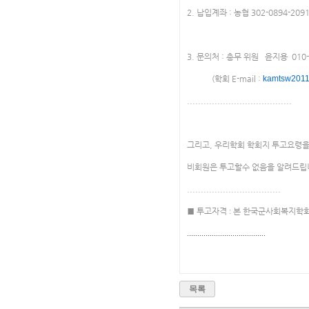
2. 납입계좌 : 농협 302-0894-
3. 문의처 : 총무 위원 윤지용 010-
(학회 E-mail :
kamtsw2011
......................................
그리고, 우리학회 학회지 투고요령
비회원은 투고할수 없음을 알려드립
..................................
■
투고자격
:
본 한국군사회복지학회
......................................
목록