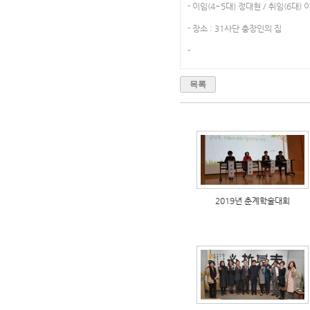
- 이임(4~5대) 정대현 / 취임(6대)
- 장소 : 31사단 충장인의 집
-
목록
2019년 춘계학술대회