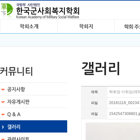
갤러리
학회장 이취임(제5대
제목
20181118_002347.
파일
1542547308801.jp
파일