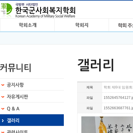
갤러리
학회 제6대 임원
제목
1552645764127.jp
파일
1552663687761.jp
파일